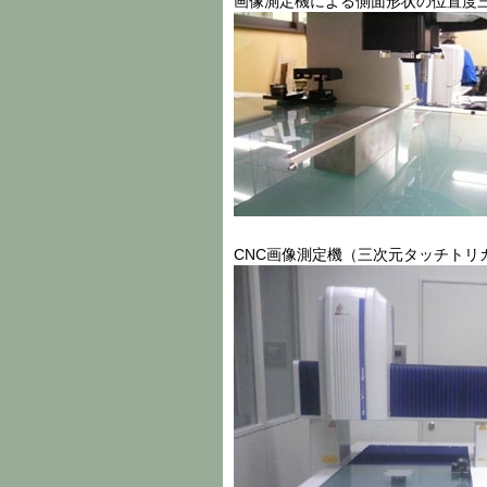
画像測定機による側面形状の位置度
CNC画像測定機（三次元タッチトリ