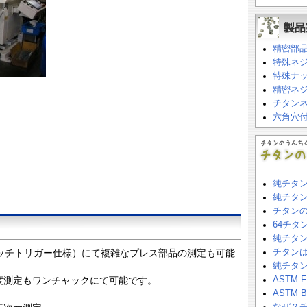
精密部
特殊ネ
特殊ナ
精密ネ
チタン
六角穴
純チタ
純チタ
チタンの
64チ
純チタ
ッチトリガー仕様）にて複雑なプレス部品の測定も可能
チタン
純チタン
度測定もワンチャックにて可能です。
ASTM
ASTM 