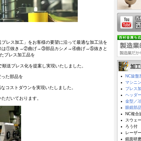
送プレス加工」をお客様の要望に沿って最適な加工法を
来は①抜き→②曲げ→③部品カシメ→④曲げ→⑤抜きと
いたプレス加工品を
で順送プレス化を提案し実現いたしました。
NC旋盤
だった部品を
マシニ
幅なコストダウンを実現いたしました。
プレス
ヘッダ
いただいております。
金型／
眼鏡部
NC複合
スウェ
ろう付
レーザ
鏡面研