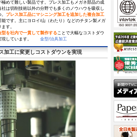
が極めて難しい製品です。プレス加工もメガネ部品の成
当社は切削技術以外の分野でも多くのノウハウを吸収し
つ。
プレス加工品にマシニング加工を追加した複合加工
可能です。主にヨロイ/山（わたり）などのチタン製メガ
ります。
金型を社内で一貫して製作する
ことで大幅なコストダウ
を実現しています。
金型/治具加工
ス加工に変更しコストダウンを実現