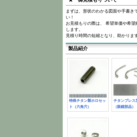
まずは、形状のわかる図面や手書き
い！
お見積もりの際は、 希望単価や希
します。
見積り時間の短縮となり、助かりま
製品紹介
特殊チタン製ホロセッ
チタンプレ
ト（六角穴）
（眼鏡部品）