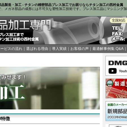
品製造・加工 - チタンの精密部品プレス加工でお困りならチタン加工の西村金属
で、メガネ部品の成形には不可欠な塑性加工技術です。プレス加工品にマシニング加
サービスの流れ
｜
選ばれる理由
｜
導入実績
｜
お客様の声
｜
最適解事例集:Q&A
/特徴