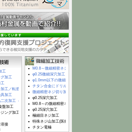
M0.8～微細精密ネジ切り加工！
加工
φ0.25微細深穴加工（ステンレス）
ング加工
φ1.0mm以下の微細深穴加工（SUS）
加工
チタン合金にドリル径の10倍の微細深穴加工
ー加工／転造加工
微細精密ネジ切り加工 M1.0から
冶具加工
φ0.25深穴加工
品二次加工（２次加工専用機 ５４台）
M0.8～の微細精密ネジ切り加工
旋盤加工
φ0.25深穴加工
ージング加工
極細目ネジ加工
特殊ネジ山加工(医療ネジ)
ー溶接
チタン電極
磨