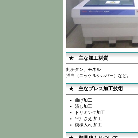
★ 主な加工材質
純チタン、モネル
洋白（ニッケルシルバー）など。
★ 主なプレス加工技術
曲げ加工
潰し加工
トリミング加工
平押さえ 加工
模様入れ 加工
★ 御見積もりついて