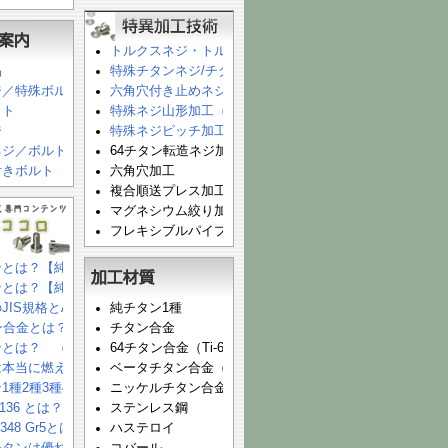
トルクスネジ・トルクス穴加工（特殊トルクス穴付キャップ
品
特殊チタンネジ/チタンボルト加工（既製品にないM1.0/M1.2
ジ／特殊ボルト
六角穴付き止めネジ・六角穴加工（特殊六角穴付止めネジ:
ット
特殊ネジ山形加工（特殊刃物を作成することで、特殊形状
ジ
特殊ネジピッチ加工（M5.0ｘP0.25 – 極細目ネジ）
ネジ／ボルト
64チタン転造ネジ加工
付きボルト
六角穴加工
複合順送プレス加工
マグネシウム絞り加工
フレキシブルパイプ加工
ンとは？【純チタンの機械的性質：板・条・棒・線】
ンとは？【純チタンの物理的性質】
JIS規格とASTM規格の対応表
純チタン1種
タン合金とは？（概要・化学成分・物理的・機械的性質）
チタン合金
ンとは？ （概要と化学成分・機械的性質・物理的性質：まとめ）
64チタン合金（Ti-6AL-4V）
は本当に燃えるのか！？ チタン燃焼実験『動画』
ベータチタン合金（15-3-3-3）
1種2種3種4種の伸び率の違いは？
ニッケルチタン合金（形状記憶合金）
 F136 とは？（医療用チタン材）
ステンレス鋼
B348 Gr5とは？
ハステロイ