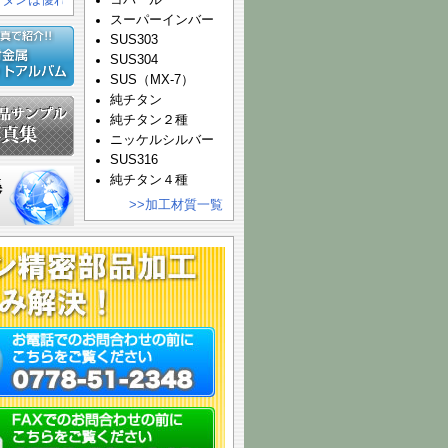
チタンは優れた耐食性を示すのか？
コバール
スーパーインバー
SUS303
SUS304
SUS（MX-7）
純チタン
純チタン２種
ニッケルシルバー
SUS316
純チタン４種
>>加工材質一覧