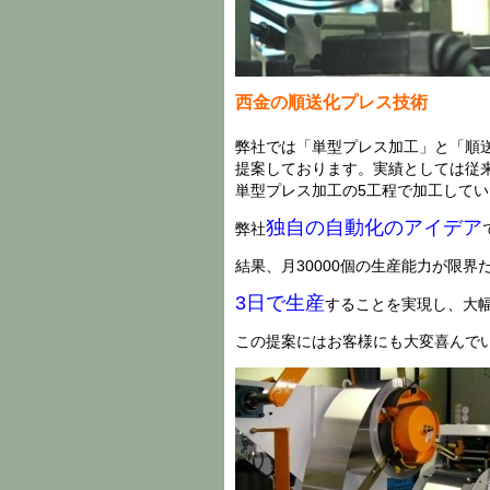
西金の順送化プレス技術
弊社では「単型プレス加工」と「順
提案しております。実績としては従
単型プレス加工の5工程で加工して
独自の自動化のアイデア
弊社
結果、月30000個の生産能力が限界
3日で生産
することを実現し、大
この提案にはお客様にも大変喜んで