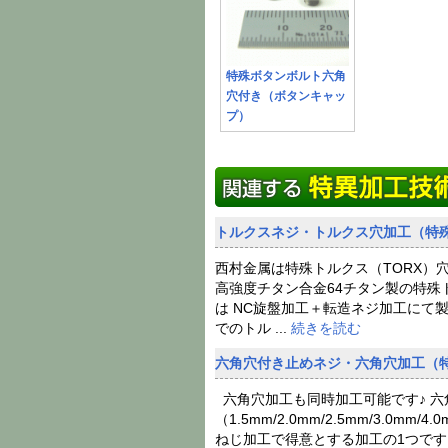
特殊ボタンボルト六角
穴付き（ボタンキャッ
プ）
トルクスネジ・トルクス穴加工（特殊
西村金属は特殊トルクス（TORX）
高強度チタン合金64チタン製の特殊
は NC旋盤加工＋転造ネジ加工にて
でのトル ...
続きを読む
六角穴付き止めネジ・六角穴加工（特
六角穴加工も同時加工可能です♪ 六
（1.5mm/2.0mm/2.5mm/3.0mm
ねじ加工で得意とする加工の1つで