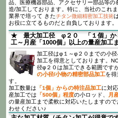
品、医療機器部品、アクセサリー部品等の
造/加工しております。特に、当社のこれ
業界で培って きた
チタン微細精密加工技術
お役に立てるものだと自負しております。
★ 最大加工径 φ２０ 「１個」か
工～月産「1000個」以上の量産加工
加工径はφ１～φ２０までの小
加工を得意としております。N
径φ２０は加工できる範囲です
の小径/小物の精密部品加工
を得
す。
加工数量は
「1個」からの特注品加工
に対応
産加工では
「500個」程度
の小ロッド、
月産
の量産加工まで柔軟に対応いたしますので
わせください♪
主な加工材質（チタン加工が得意です