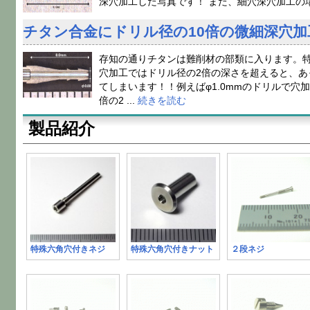
深穴加工した写真です！ また、細穴深穴加工の場合
チタン合金にドリル径の10倍の微細深穴加
存知の通りチタンは難削材の部類に入ります。特に
穴加工ではドリル径の2倍の深さを超えると、あ
てしまいます！！例えばφ1.0mmのドリルで穴
倍の2 ...
続きを読む
製品紹介
特殊六角穴付きネジ
特殊六角穴付きナット
２段ネジ