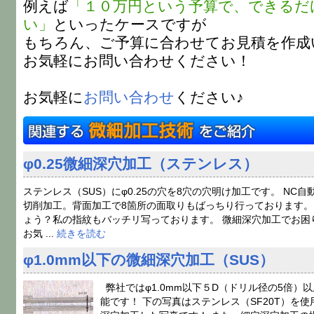
例えば
「１０万円という予算で、できるだ
い」
といったケースですが
もちろん、ご予算に合わせてお見積を作成
お気軽にお問い合わせください！
お気軽に
お問い合わせ
ください♪
φ0.25微細深穴加工（ステンレス）
ステンレス（SUS）にφ0.25の穴を8穴の穴明け加工です。 NC自
切削加工。背面加工で8箇所の面取りもばっちり行っております。
ょう？私の指紋もバッチリ写っております。 微細深穴加工でお困
お気 ...
続きを読む
φ1.0mm以下の微細深穴加工（SUS）
弊社ではφ1.0mm以下５D（ドリル径の5倍）
能です！ 下の写真はステンレス（SF20T）を使用し