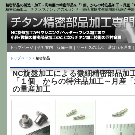
精密部品の製造・加工 - 高精度の精密部品を「1個」からの特注品加工～月産「1
精密部品加工 チタン/ステンレスの光センサー部品/電解水生成機部品/継ぎ手部
トップページ
｜
会社案内
｜
設備一覧
｜
サービスの流れ
｜
選ばれる理由
トップページ
» 精密部品
NC旋盤加工による微細精密部品加
「１個」からの特注品加工～月産「1
の量産加工