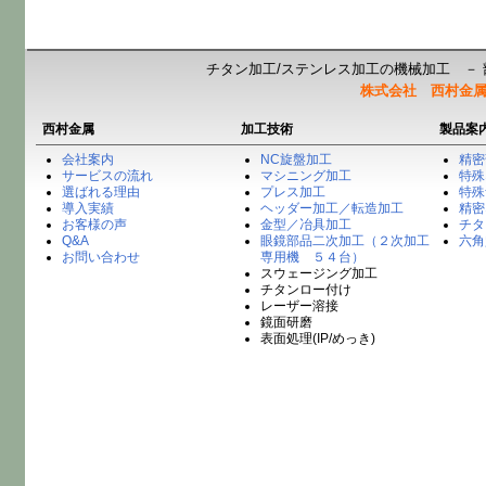
チタン加工/ステンレス加工の機械加工 － 
株式会社 西村金
西村金属
加工技術
製品案
会社案内
NC旋盤加工
精密
サービスの流れ
マシニング加工
特殊
選ばれる理由
プレス加工
特殊
導入実績
ヘッダー加工／転造加工
精密
お客様の声
金型／冶具加工
チタ
Q&A
眼鏡部品二次加工（２次加工
六角
お問い合わせ
専用機 ５４台）
スウェージング加工
チタンロー付け
レーザー溶接
鏡面研磨
表面処理(IP/めっき)