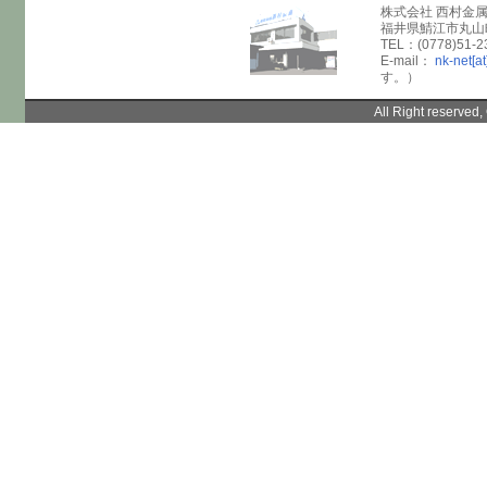
株式会社 西村金
福井県鯖江市丸山町
TEL：(0778)51-2
E-mail：
nk-net[at
す。）
All Right reserve