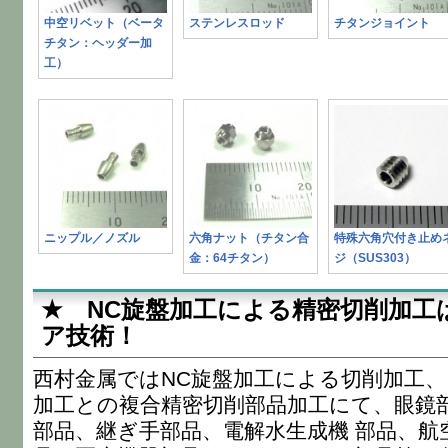
中空リベット（ベータ
ステンレスロッド
チタンジョイント
チタン：ヘッダー加
工）
ニップル／ノズル
六角ナット（チタン合
特殊六角穴付き止め
金：64チタン）
ジ（SUS303）
★ NC旋盤加工による精密切削加工
ア技術！
西村金属ではNC旋盤加工による切削加工
加工との複合精密切削部品加工にて、眼鏡
部品、継ぎ手部品、電解水生成機 部品、航