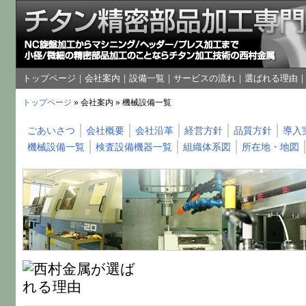
トップページ
｜
会社案内
｜
設備一覧
｜
サービスの流れ
｜
選ばれる理由
トップページ
» 会社案内 » 機械設備一覧
ごあいさつ
会社概要
会社沿革
経営方針
品質方針
導入
機械設備一覧
検査設備機器一覧
組織体系図
所在地・地図