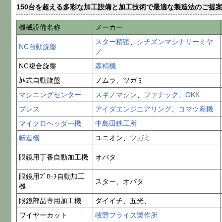
150台を超える多彩な加工設備と加工技術で最適な製造法のご提
機械設備名称
メーカー
スター精密
、
シチズンマシナリーミヤ
NC自動旋盤
ノ
NC複合旋盤
森精機
ｶﾑ式自動旋盤
ノムラ、ツガミ
マシニングセンター
スギノマシン
、
ファナック
、
OKK
プレス
アイダエンジニアリング
、
コマツ産機
マイクロヘッダー機
中島田鉄工所
転造機
ユニオン、
ツガミ
眼鏡用丁番自動加工機
オバタ
眼鏡用ﾌﾞﾛｰﾁ自動加工
スター、オバタ
機
眼鏡部品専用加工機
ダイイチ、五光、
ワイヤーカット
牧野フライス製作所