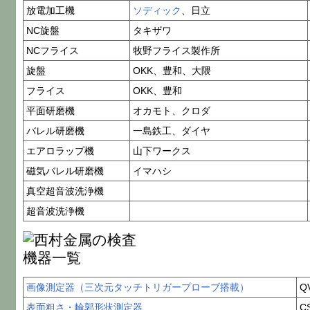
放電加工機
ソディック
、日立
NC旋盤
タキザワ
NCフライス
牧野フライス製作所
旋盤
OKK、豊和、大隈
フライス
OKK、豊和
平面研磨機
オカモト、クロダ
バレル研磨機
一島鉄工、ダイヤ
エアロラップ機
山下ワークス
磁気バレル研磨機
イマハシ
真空超音波洗浄機
超音波洗浄機
画像測定器（三次元タッチトリガープローブ搭載）
Q
表面粗さ・輪郭形状測定器
C